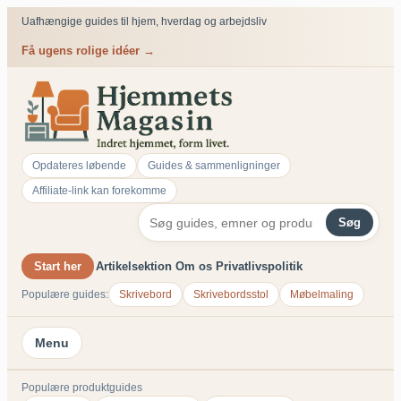
Spring
Uafhængige guides til hjem, hverdag og arbejdsliv
til
Få ugens rolige idéer →
indhold
Opdateres løbende
Guides & sammenligninger
Affiliate-link kan forekomme
Søg
Start her
Artikelsektion
Om os
Privatlivspolitik
Populære guides:
Skrivebord
Skrivebordsstol
Møbelmaling
Menu
Populære produktguides