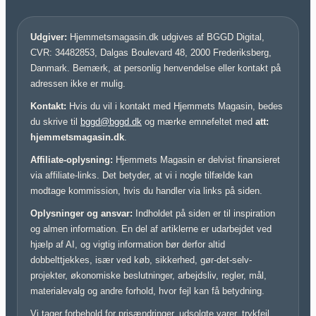
Udgiver:
Hjemmetsmagasin.dk udgives af BGGD Digital,
CVR: 34482853, Dalgas Boulevard 48, 2000 Frederiksberg,
Danmark. Bemærk, at personlig henvendelse eller kontakt på
adressen ikke er mulig.
Kontakt:
Hvis du vil i kontakt med Hjemmets Magasin, bedes
du skrive til
bggd@bggd.dk
og mærke emnefeltet med
att:
hjemmetsmagasin.dk
.
Affiliate-oplysning:
Hjemmets Magasin er delvist finansieret
via affiliate-links. Det betyder, at vi i nogle tilfælde kan
modtage kommission, hvis du handler via links på siden.
Oplysninger og ansvar:
Indholdet på siden er til inspiration
og almen information. En del af artiklerne er udarbejdet ved
hjælp af AI, og vigtig information bør derfor altid
dobbelttjekkes, især ved køb, sikkerhed, gør-det-selv-
projekter, økonomiske beslutninger, arbejdsliv, regler, mål,
materialevalg og andre forhold, hvor fejl kan få betydning.
Vi tager forbehold for prisændringer, udsolgte varer, trykfejl,