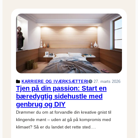
KARRIERE OG IVÆRKSÆTTERI
27. marts 2026
Tjen på din passion: Start en
bæredygtig sidehustle med
genbrug og DIY
Drømmer du om at forvandle din kreative gnist til
klingende mønt – uden at gå på kompromis med
klimaet? Så er du landet det rette sted.…