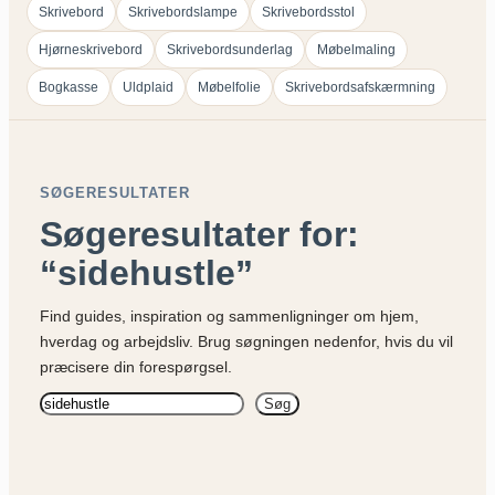
Skrivebord
Skrivebordslampe
Skrivebordsstol
Hjørneskrivebord
Skrivebordsunderlag
Møbelmaling
Bogkasse
Uldplaid
Møbelfolie
Skrivebordsafskærmning
SØGERESULTATER
Søgeresultater for:
“sidehustle”
Find guides, inspiration og sammenligninger om hjem,
hverdag og arbejdsliv. Brug søgningen nedenfor, hvis du vil
præcisere din forespørgsel.
Søg
Søg
på
siden