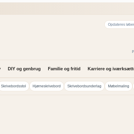
Opdateres løbe
P
v
DIY og genbrug
Familie og fritid
Karriere og iværksætt
Skrivebordsstol
Hjørneskrivebord
Skrivebordsunderlag
Møbelmaling