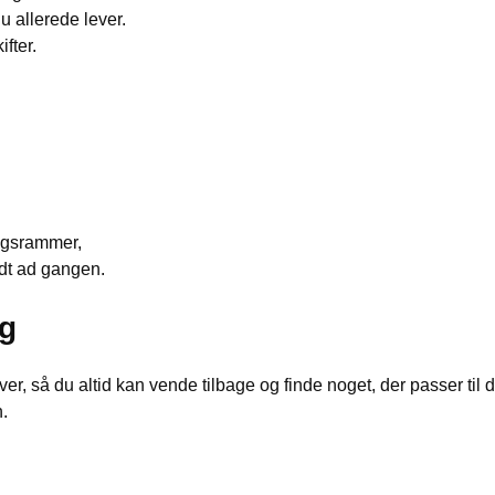
u allerede lever.
fter.
agsrammer,
ridt ad gangen.
ig
 så du altid kan vende tilbage og finde noget, der passer til de
.