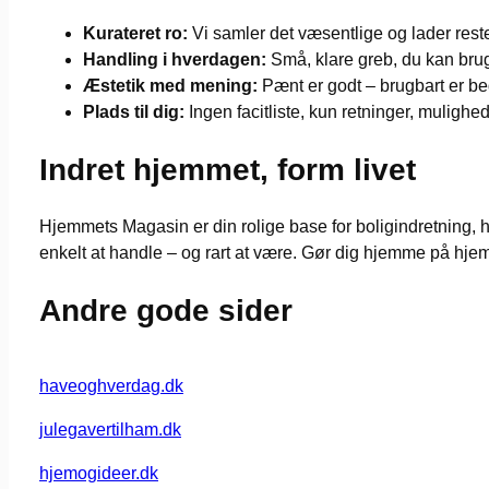
Kurateret ro:
Vi samler det væsentlige og lader reste
Handling i hverdagen:
Små, klare greb, du kan br
Æstetik med mening:
Pænt er godt – brugbart er be
Plads til dig:
Ingen facitliste, kun retninger, mulighed
Indret hjemmet, form livet
Hjemmets Magasin er din rolige base for boligindretning, h
enkelt at handle – og rart at være. Gør dig hjemme på hje
Andre gode sider
haveoghverdag.dk
julegavertilham.dk
hjemogideer.dk