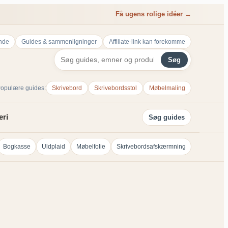
Få ugens rolige idéer →
nde
Guides & sammenligninger
Affiliate-link kan forekomme
Søg
opulære guides:
Skrivebord
Skrivebordsstol
Møbelmaling
eri
Søg guides
Bogkasse
Uldplaid
Møbelfolie
Skrivebordsafskærmning