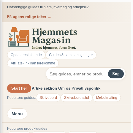
×
Uafhængige guides til hjem, hverdag og arbejdsliv
Få ugens rolige idéer →
Opdateres løbende
Guides & sammenligninger
Affiliate-link kan forekomme
Søg
Start her
Artikelsektion
Om os
Privatlivspolitik
Populære guides:
Skrivebord
Skrivebordsstol
Møbelmaling
Menu
Populære produktguides