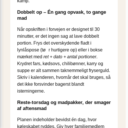
kamp.
Dobbelt op – Én gang opvask, to gange
mad
Når opskriften i forvejen er designet til 30
minutter, er det ingen sag at lave dobbelt
portion. Frys det overskydende fladt i
lynlåspose (tø r hurtigere op) eller i bokse
mærket med
ret + dato + antal portioner
.
Krydret fars, kødsovs, chilibønner, karry og
suppe er alt sammen taknemmeligt fryserguld.
Skriv i kalenderen, hvornår det skal bruges, så
det ikke forsvinder bagerst blandt
isterningerne.
Reste-torsdag og madpakker, der smager
af aftensmad
Planen indeholder bevidst én dag, hvor
køleskabet ryddes. Giv hver familie­­medlem