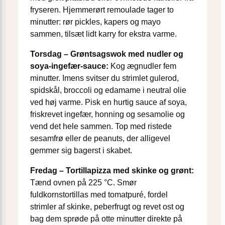
fryseren. Hjemmerørt remoulade tager to
minutter: rør pickles, kapers og mayo
sammen, tilsæt lidt karry for ekstra varme.
Torsdag – Grøntsagswok med nudler og
soya-ingefær-sauce:
Kog ægnudler fem
minutter. Imens svitser du strimlet gulerod,
spidskål, broccoli og edamame i neutral olie
ved høj varme. Pisk en hurtig sauce af soya,
friskrevet ingefær, honning og sesamolie og
vend det hele sammen. Top med ristede
sesamfrø eller de peanuts, der alligevel
gemmer sig bagerst i skabet.
Fredag – Tortillapizza med skinke og grønt:
Tænd ovnen på 225 °C. Smør
fuldkornstortillas med tomatpuré, fordel
strimler af skinke, peberfrugt og revet ost og
bag dem sprøde på otte minutter direkte på