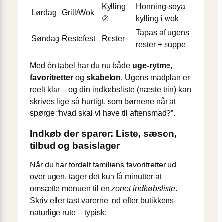
Kylling
Honning-soya
Lørdag
Grill/Wok
②
kylling i wok
Tapas af ugens
Søndag
Restefest
Rester
rester + suppe
Med én tabel har du nu både
uge-rytme
,
favoritretter
og
skabelon
. Ugens madplan er
reelt klar – og din indkøbsliste (næste trin) kan
skrives lige så hurtigt, som børnene når at
spørge “hvad skal vi have til aftensmad?”.
Indkøb der sparer: Liste, sæson,
tilbud og basislager
Når du har fordelt familiens favoritretter ud
over ugen, tager det kun få minutter at
omsætte menuen til en
zonet indkøbsliste
.
Skriv eller tast varerne ind efter butikkens
naturlige rute – typisk: