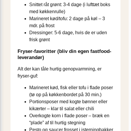
Snittet råt grønt: 3-4 dage (i lufttæt boks
med køkkenrulle)
Marineret kød/tofu: 2 dage på køl – 3
mdr. på frost
Dressinger: 5-6 dage, hvis de er uden
frisk grønt
Fryser-favoritter (bliv din egen fastfood-
leverandør)
Alt der kan tåle hurtig genopvarmning, er
fryser-guf:
Marineret kød, fisk eller tofu i flade poser
(tø op på køkkenbordet på 30 min.)
Portionsposer med kogte bønner eller
kikærter – klar til salat eller chili
Overkogte korn i flade poser – bræk en
“plade” af til hurtig stegning
Pesto og saucer frosset i isterningbakker