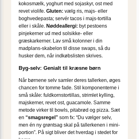
kokosmælk, yoghurt med sojaskyr, ost med
revet violife.
Gluten:
vælg ris, majs- eller
boghvedepasta; servér tacos i majs-tortilla
eller i skåle.
Nøddeallergi:
byt pestoens
pinjekerner ud med solsikke- eller
græskarkerner. Lav små kolonner i din
madplans-skabelon til disse swaps, så du
husker dem, når indkøbslisten skrives.
Byg-selv: Genialt til kræsne børn
Når børnene selv samler deres tallerken, øges
chancen for tomme fade. Stil komponenterne i
små skåle: fuldkornstortillas, strimlet kylling,
majskerner, revet ost, guacamole. Samme
metode virker til bowls, pitabrød og pizza. Sæt
en
“smagsregel”
som fx: “Du vælger selv,
men én ny grøntsag skal på tallerkenen i mini-
portion”. På sigt bliver det hverdag i stedet for