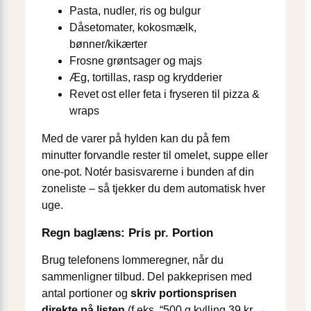
Pasta, nudler, ris og bulgur
Dåsetomater, kokosmælk,
bønner/kikærter
Frosne grøntsager og majs
Æg, tortillas, rasp og krydderier
Revet ost eller feta i fryseren til pizza &
wraps
Med de varer på hylden kan du på fem
minutter forvandle rester til omelet, suppe eller
one-pot. Notér basisvarerne i bunden af din
zoneliste – så tjekker du dem automatisk hver
uge.
Regn baglæns: Pris pr. Portion
Brug telefonens lommeregner, når du
sammenligner tilbud. Del pakkeprisen med
antal portioner og
skriv portions­prisen
direkte på listen
(f.eks. “500 g kylling 39 kr →