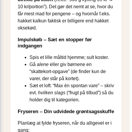
10 kr/portion”). Det gør det nemt at se, hvor du
får mest mad for pengene – og hvornår f.eks.
hakket kalkun faktisk er billigere end hakket
oksekød.
Impulskøb – Sæt en stopper før
indgangen
Spis et lille måltid hjemme; sult koster.
Gå
alene
eller giv børnene en
“skattekort-opgave” (de finder kun de
varer, der står på kortet).
Sæt et loft: “Max én spontan vare” – skriv
evt.
hvilken slags
(“frugt på tilbud”) så du
holder dig til kategorien.
Fryseren – Din udvidede grøntsagsskuffe
Planlæg at fylde fryseren, når du alligevel er i
gang: