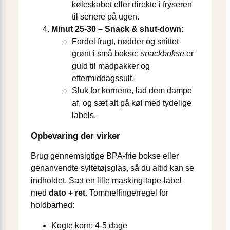
køleskabet eller direkte i fryseren
til senere på ugen.
Minut 25-30 – Snack & shut-down:
Fordel frugt, nødder og snittet
grønt i små bokse;
snackbokse
er
guld til madpakker og
eftermiddagssult.
Sluk for kornene, lad dem dampe
af, og sæt alt på køl med tydelige
labels.
Opbevaring der virker
Brug gennemsigtige BPA-frie bokse eller
genanvendte syltetøjsglas, så du altid kan se
indholdet. Sæt en lille masking-tape-label
med
dato + ret
. Tommelfingerregel for
holdbarhed:
Kogte korn: 4-5 dage