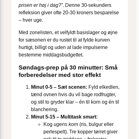
prisen er høj i dag?”
. Denne 30-sekunders
refleksion giver ofte 20-30 kroners besparelse
– hver uge.
Med zonelisten, et velfyldt basislager og øjne
for sæsonen er du rustet til at fylde kurven
hurtigt, billigt og uden at lade impulserne
bestemme middagsbudgettet.
Søndags-prep på 30 minutter: Små
forberedelser med stor effekt
Minut 0-5 – Sæt scenen:
Fyld elkedlen,
tænd ovnen hvis du vil bage rodfrugter,
og stil to gryder klar – én til korn og én til
blanchering.
Minut 5-15 – Multitask smart:
Kog
ugens korn
(ris, bulgur eller
perlespelt). Tre kopper tørret giver