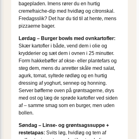
bagepladen. Imens rører du en hurtig
cremefraiche-dip med hvidløg og citronskal.
Fredagsslik? Det har du tid til at hente, mens
pizzaerne bager.
Lørdag – Burger bowls med ovnkartofler:
Skær kartofler i både, vend dem i olie og
krydderier og sæt dem i ovnen i 25 minutter.
Form hakkebøffer af okse- eller plantefars og
steg dem, mens du anretter skåle med salat,
agurk, tomat, syltede rødløg og en hurtig
dressing af yoghurt, sennep og honning.
Server bøfferne oven på grøntsagerne, drys
med ost og læg de sprøde kartofler ved siden
af – samme smag som en burger, men uden
bollen.
Søndag – Linse- og grøntsagssuppe +
restetapas:
Svits løg, hvidløg og tern af