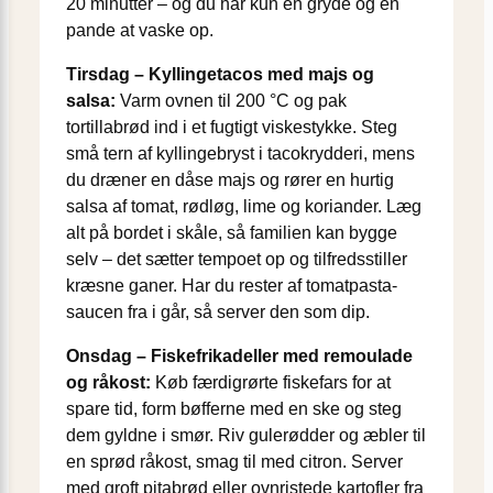
20 minutter – og du har kun én gryde og én
pande at vaske op.
Tirsdag – Kyllingetacos med majs og
salsa:
Varm ovnen til 200 °C og pak
tortillabrød ind i et fugtigt viskestykke. Steg
små tern af kyllingebryst i tacokrydderi, mens
du dræner en dåse majs og rører en hurtig
salsa af tomat, rødløg, lime og koriander. Læg
alt på bordet i skåle, så familien kan bygge
selv – det sætter tempoet op og tilfredsstiller
kræsne ganer. Har du rester af tomatpasta-
saucen fra i går, så server den som dip.
Onsdag – Fiskefrikadeller med remoulade
og råkost:
Køb færdigrørte fiskefars for at
spare tid, form bøfferne med en ske og steg
dem gyldne i smør. Riv gulerødder og æbler til
en sprød råkost, smag til med citron. Server
med groft pitabrød eller ovnristede kartofler fra