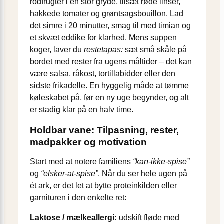
rodfrugter i en stor gryde, tilsæt røde linser,
hakkede tomater og grøntsagsbouillon. Lad
det simre i 20 minutter, smag til med timian og
et skvæt eddike for klarhed. Mens suppen
koger, laver du
restetapas:
sæt små skåle på
bordet med rester fra ugens måltider – det kan
være salsa, råkost, tortillabidder eller den
sidste frikadelle. En hyggelig måde at tømme
køleskabet på, før en ny uge begynder, og alt
er stadig klar på en halv time.
Holdbar vane: Tilpasning, rester,
madpakker og motivation
Start med at notere familiens
“kan-ikke-spise”
og
“elsker-at-spise”
. Når du ser hele ugen på
ét ark, er det let at bytte proteinkilden eller
garnituren i den enkelte ret:
Laktose / mælkeallergi:
udskift fløde med