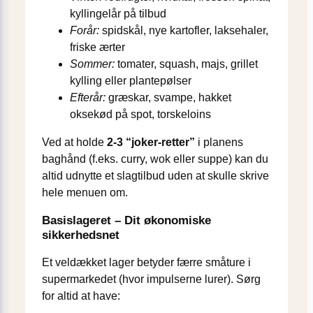
kyllingelår på tilbud
Forår:
spidskål, nye kartofler, lakse­haler,
friske ærter
Sommer:
tomater, squash, majs, grillet
kylling eller plante­pølser
Efterår:
græskar, svampe, hakket
oksekød på spot, torskeloins
Ved at holde
2-3 “joker-retter”
i planens
baghånd (f.eks. curry, wok eller suppe) kan du
altid udnytte et slagtilbud uden at skulle skrive
hele menuen om.
Basislageret – Dit økonomiske
sikkerhedsnet
Et veldækket lager betyder færre småture i
supermarkedet (hvor impulserne lurer). Sørg
for altid at have: