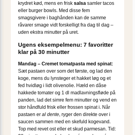
krydret kød, mens en frisk
salsa
samler tacos
eller burger bowls. Med disse fem
smagsgivere i baghånden kan de samme
råvarer smage vidt forskelligt fra dag til dag –
uden ekstra minutter på uret.
Ugens eksempelmenu: 7 favoritter
klar på 30 minutter
Mandag – Cremet tomatpasta med spinat:
Sæt pastaen over som det første, og lad den
koge, mens du lynsteger et hakket løg og et
fed hvidløg i lidt olivenolie. Hæld en dåse
hakkede tomater og 1 dl madlavningsfløde på
panden, lad det simre fem minutter og vend en
stor håndfuld frisk eller frossen spinat i. Når
pastaen er
al dente
, ryger den direkte over i
saucen sammen med en skefuld kogevand.
Top med revet ost eller et skud parmesan. Tid: