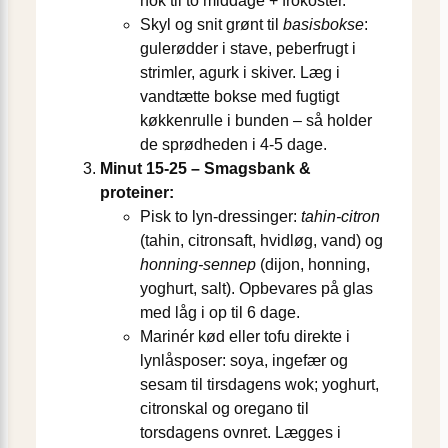
nok til to middage + frokoster.
Skyl og snit grønt til
basisbokse
:
gulerødder i stave, peberfrugt i
strimler, agurk i skiver. Læg i
vandtætte bokse med fugtigt
køkkenrulle i bunden – så holder
de sprødheden i 4-5 dage.
Minut 15-25 – Smagsbank &
proteiner:
Pisk to lyn-dressinger:
tahin-citron
(tahin, citronsaft, hvidløg, vand) og
honning-sennep
(dijon, honning,
yoghurt, salt). Opbevares på glas
med låg i op til 6 dage.
Marinér kød eller tofu direkte i
lynlåsposer: soya, ingefær og
sesam til tirsdagens wok; yoghurt,
citronskal og oregano til
torsdagens ovnret. Lægges i