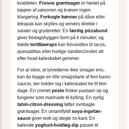
kvaliteten.
Frosne grøntsager
er høstet på
toppen af sæsonen og kræver ingen
klargøring.
Forkogte bønner
på dåse eller
tetrapak kan skylles og vendes direkte i
salater og gryderetter. En
færdig pizzabund
giver fredagshyggen form på ti minutter, og
bløde
tortillawraps
kan forvandles til tacos,
quesadillas eller hurtige sandwichruller alt
efter hvad køleskabet gemmer.
For at sikre, at lynretterne ikke smager ens,
kan du bygge en lille
smagsbank
af fem basis-
saucer, der holder sig i køleskabet tre til fem
dage. En cremet
pesto
frisker pastaen op og
fungerer som marinade til kylling. En syrlig
tahin-citron-dressing
løfter ovnbagte
grøntsager. En umamifyldt
soya-ingefær-
sauce
giver wok og stegte ris kant. En
kølende
yoghurt-hvidløg-dip
passer til