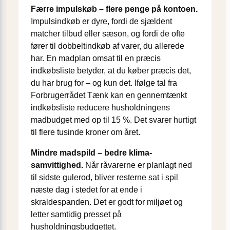
Færre impulskøb – flere penge på kontoen.
Impulsindkøb er dyre, fordi de sjældent
matcher tilbud eller sæson, og fordi de ofte
fører til dobbeltindkøb af varer, du allerede
har. En madplan omsat til en præcis
indkøbsliste betyder, at du køber præcis det,
du har brug for – og kun det. Ifølge tal fra
Forbrugerrådet Tænk kan en gennemtænkt
indkøbsliste reducere husholdningens
madbudget med op til 15 %. Det svarer hurtigt
til flere tusinde kroner om året.
Mindre madspild – bedre klima­
samvittighed.
Når råvarerne er planlagt ned
til sidste gulerod, bliver resterne sat i spil
næste dag i stedet for at ende i
skraldespanden. Det er godt for miljøet og
letter samtidig presset på
husholdningsbudgettet.