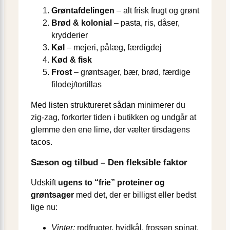
Grøntafdelingen
– alt frisk frugt og grønt
Brød & kolonial
– pasta, ris, dåser,
krydderier
Køl
– mejeri, pålæg, færdigdej
Kød & fisk
Frost
– grøntsager, bær, brød, færdige
filodej/tortillas
Med listen struktureret sådan minimerer du
zig-zag, forkorter tiden i butikken og undgår at
glemme den ene lime, der vælter tirsdagens
tacos.
Sæson og tilbud – Den fleksible faktor
Udskift
ugens to “frie” proteiner og
grøntsager
med det, der er billigst eller bedst
lige nu:
Vinter:
rodfrugter, hvidkål, frossen spinat,