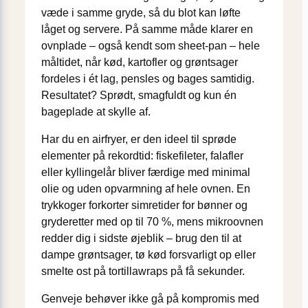
væde i samme gryde, så du blot kan løfte
låget og servere. På samme måde klarer en
ovnplade – også kendt som sheet-pan – hele
måltidet, når kød, kartofler og grøntsager
fordeles i ét lag, pensles og bages samtidig.
Resultatet? Sprødt, smagfuldt og kun én
bageplade at skylle af.
Har du en airfryer, er den ideel til sprøde
elementer på rekordtid: fiskefileter, falafler
eller kyllingelår bliver færdige med minimal
olie og uden opvarmning af hele ovnen. En
trykkoger forkorter simretider for bønner og
gryderetter med op til 70 %, mens mikroovnen
redder dig i sidste øjeblik – brug den til at
dampe grøntsager, tø kød forsvarligt op eller
smelte ost på tortillawraps på få sekunder.
Genveje behøver ikke gå på kompromis med