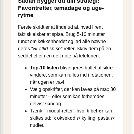
Sådan bygger du din strategi:
Favoritretter, temadage og uge-
rytme
Første skridt er at finde ud af, hvad I rent
faktisk elsker at spise. Brug 5-10 minutter
rundt om køkkenbordet og lad alle nævne
deres
“vil-altid-spise”
-retter. Skriv dem på en
seddel eller i en delt note på telefonen.
Top-10 listen
bliver jeres buffet af sikre
vindere, som kan rulles ind i rotationen,
når ugen er travl.
Vælg opskrifter, der kan laves på max 30
minutter – eller som kan forberedes
delvist søndag.
Tænk i “modul-retter”, hvor tilbehør kan
skiftes ud: fx oksekød ⇄ kylling, pasta ⇄
nudler.