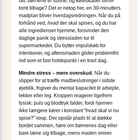
lav, børnene er sultne, og køleskabet stirrer
tomt tilbage? Det er netop her, en 30-minutters
madplan bliver hverdagsredningen. Når du på
forhånd ved,
hvad
der skal spises, og du har
alle ingredienser hjemme, forsvinder den
daglige panik og stress­laden tur til
supermarkedet. Du bytter impulskøb for
intentioner, og aftensmaden glider problemfrit
ind som et fast holdepunkt i en travl dag.
Mindre stress – mere overskud.
Når du
slipper for at træffe madbeslutninger i sidste
øjeblik, frigiver du mental kapacitet til arbejde,
lektier eller leg. Kroppen reagerer ligefrem
fysisk: puls og blodtryk falder, fordi hjernen
ikke længere kører i konstant “hvad skal vi nu
spise?”-loop. Der opstår plads til at dække
bordet sammen, høre om børnenes dag eller
bare læne sig tilbage, mens maden simrer.