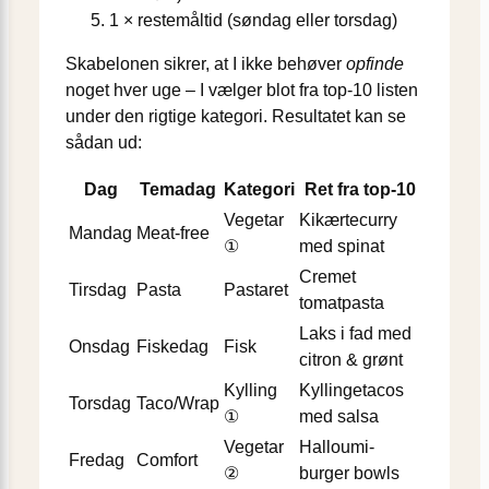
1 × restemåltid (søndag eller torsdag)
Skabelonen sikrer, at I ikke behøver
opfinde
noget hver uge – I vælger blot fra top-10 listen
under den rigtige kategori. Resultatet kan se
sådan ud:
Dag
Temadag
Kategori
Ret fra top-10
Vegetar
Kikærtecurry
Mandag
Meat-free
①
med spinat
Cremet
Tirsdag
Pasta
Pastaret
tomatpasta
Laks i fad med
Onsdag
Fiskedag
Fisk
citron & grønt
Kylling
Kyllingetacos
Torsdag
Taco/Wrap
①
med salsa
Vegetar
Halloumi-
Fredag
Comfort
②
burger bowls