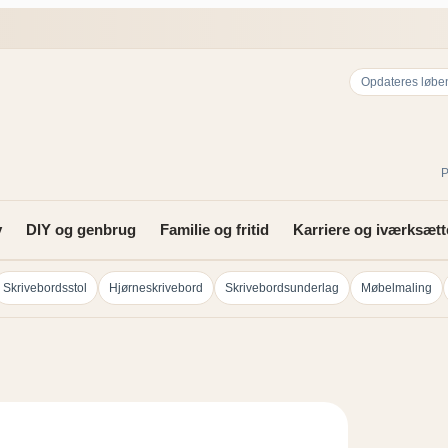
Opdateres løbe
P
v
DIY og genbrug
Familie og fritid
Karriere og iværksætt
Skrivebordsstol
Hjørneskrivebord
Skrivebordsunderlag
Møbelmaling