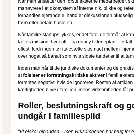
Når man ansætter den første eksterne medarbejder, skal
manøvrere i et økosystem af interne nik, blikke og refer
forhandles ejerandele, handler diskussionen pludselig o
børn eller betale huslejen.
Når familie-startups lykkes, er det fordi de formår at kan
fælles mission, hvor alt – fra equity til ferieplan – er ta
oftest, fordi ingen tør italesætte skismaet mellem “hjem
over noget så banalt som hvis sidste tur det er til at
Inden man når til de juridiske dokumenter og de praktiske
at
følelser er forretningskritiske aktiver
i familie-star
forrentes negativt, hvis de ignoreres. Resten af artiklen
kærligheden blive i familien, mens virksomheden får 
Roller, beslutningskraft og
undgår I familiesplid
“Vi elsker hinanden – men virksomheden har brug for et