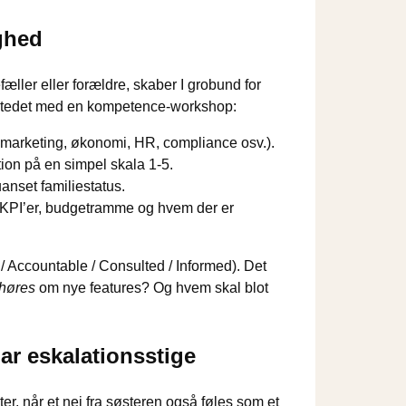
ghed
ller eller forældre, skaber I grobund for
 stedet med en kompetence-workshop:
 marketing, økonomi, HR, compliance osv.).
tion på en simpel skala 1-5.
nset familiestatus.
 KPI’er, budgetramme og hvem der er
e / Accountable / Consulted / Informed). Det
 høres
om nye features? Og hvem skal blot
ar eskalationsstige
ter, når et nej fra søsteren også føles som et