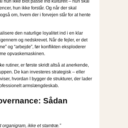
 hun ikke blot passe ind kulturelt – hun skal
encer, hun ikke forstår. Og når der skal
gså om, hvem der i forvejen står for at hente
alisere den naturlige loyalitet ind i en klar
lt igennem og nedskrevet. Når de fejler, er det
me” og “arbejde”, før konflikten eksploderer
 tømme opvaskemaskinen.
 rutiner, er første skridt altså at anerkende,
tuppen. De kan investeres strategisk – eller
 viser, hvordan I bygger de strukturer, der lader
professionelt armslængdeskab.
 governance: Sådan
 organigram, ikke et stamtræ.”