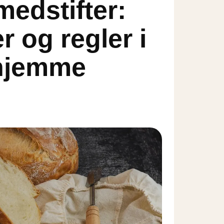
medstifter:
 og regler i
rhjemme