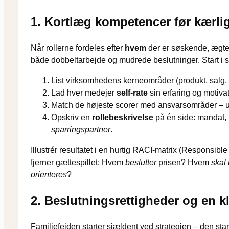
1. Kortlæg kompetencer før kærli
Når rollerne fordeles efter
hvem
der er søskende, ægtefæ
både dobbeltarbejde og mudrede beslutninger. Start i
List virksomhedens kerneområder (produkt, salg,
Lad hver medejer
self-rate
sin erfaring og motiva
Match de højeste scorer med ansvarsområder – ua
Opskriv en
rollebeskrivelse
på én side: mandat,
sparringspartner
.
Illustrér resultatet i en hurtig RACI-matrix (Responsibl
fjerner gættespillet: Hvem
beslutter
prisen? Hvem
skal
orienteres
?
2. Beslutningsrettigheder og en kl
Familiefejden starter sjældent ved strategien – den star