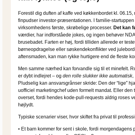
Forestil dig duften af kaffe ved køkkenbordet kl. 06.
finpudser investor-præsentationen. I familie-startupp
virksomhedens første, skrøbelige processer.
Det kan f
værdier, har indforståede jokes, og ingen behøver NDA f
brusebadet. Farten er høj, fordi tilliden allerede er te
børneopdragelse eller søskendekonflikter ved juleborde
aftensmaden, kan man rykke hurtigere end de fleste ko
Men samme nærhed kan forvandle sig til et minefelt. Ro
er dybt indlejret – og
den rolle slukker ikke automatisk
,
Pludselig kan ansvarsgrånser skride: Den der “lige” 
uofficiel marketingchef uden formelt mandat. Eller den t
overset, fordi hendes kode-pull-requests aldrig roses
højlydt.
Typiske scenarier viser, hvor skiftet fra privat til profes
• Et barn kommer for sent i skole, fordi morgendagens 