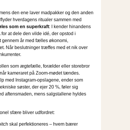
15, mens den ene laver madpakker og den anden
en flyder hverdagens ritualer sammen med
øles som en superkraft
: I kender hinandens
or at dele den vilde idé, der opstod i
stet gennem år med fælles økonomi,
t. Når beslutninger træffes med et nik over
nkurrenter.
llen som ægtefælle, forælder eller storebror
 når kameraret på Zoom-mødet tændes.
hjalp med Instagram-opslagene, ender som
ekniske søster, der ejer 20 %, føler sig
 ved aftensmaden, mens salgstallene hyldes
sionel sfære bliver udfordret:
pitch skal perfektioneres – hvem bærer