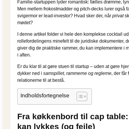
Familie-startuppen lyder romantisk: fælles drømme, lynhu
Men mellem frokostmadder og pitch-decks lurer også f
svigermor er lead-investor? Hvad sker der, når
privat
sk
mødet?
I denne artikel folder vi hele den komplekse cocktail ud
rollefordelingens minefelt til de juridiske dokumenter,
giver dig de praktiske rammer, du kan implementere i 
i aften.
Er du klar til at gøre stuen til startup – uden at gøre h
dykker ned i
samspillet, rammerne og reglerne
, der får
relationerne til at bestå.
Indholdsfortegnelse
Fra køkkenbord til cap table:
kan lykkes (og fejle)